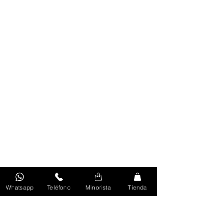
Whatsapp
Teléfono
Minorista
Tienda
Volver Al Inicio