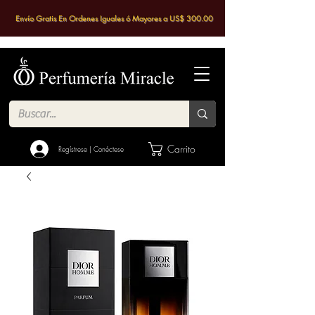
Envío Gratis En Ordenes Iguales ó Mayores a US$ 300.00
Carrito
Regístrese | Conéctese