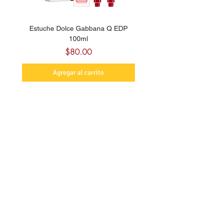
Estuche Dolce Gabbana Q EDP
Billie Eilish Your Turn E
100ml
Precio
$80.00
Agregar al carrito