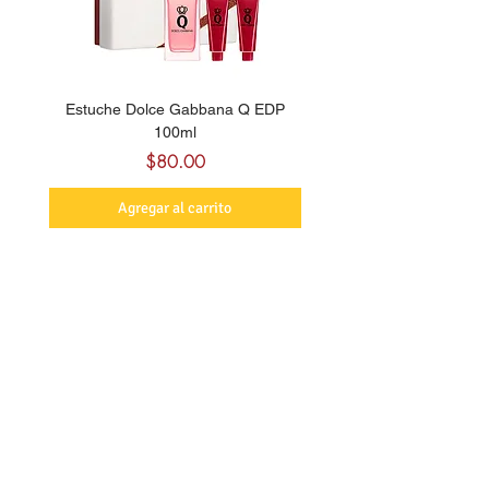
Estuche Dolce Gabbana Q EDP
Billie Eilish Your Turn E
100ml
Precio
$80.00
Agregar al carrito