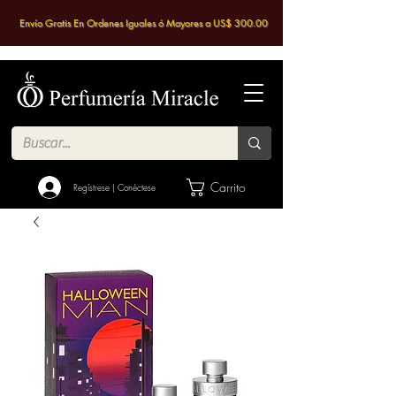
Envío Gratis En Ordenes Iguales ó Mayores a US$ 300.00
Carrito
Regístrese | Conéctese