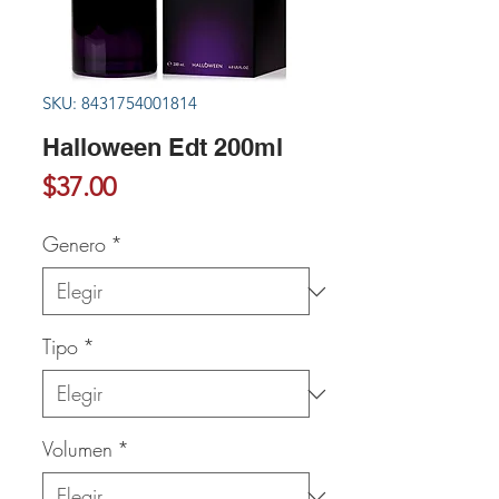
SKU: 8431754001814
Halloween Edt 200ml
Precio
$37.00
Genero
*
Tipo
*
Volumen
*