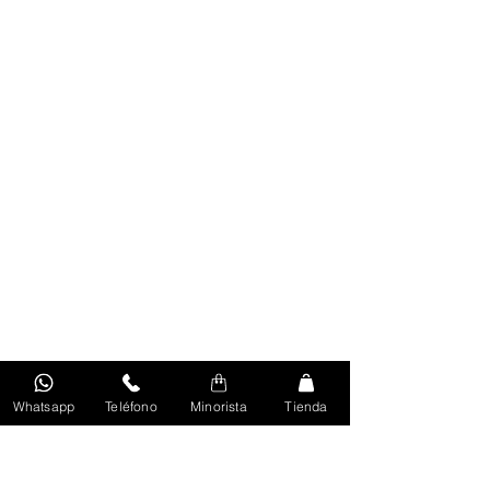
Whatsapp
Teléfono
Minorista
Tienda
Volver Al Inicio