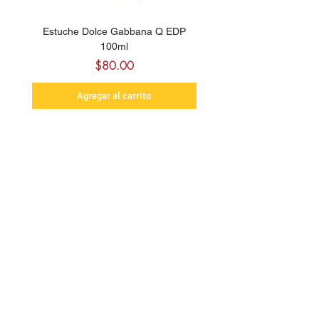
Estuche Dolce Gabbana Q EDP
Billie Eilish Your Turn E
100ml
Precio
$80.00
Agregar al carrito