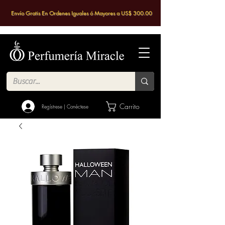
Envío Gratis En Ordenes Iguales ó Mayores a US$ 300.00
Carrito
Regístrese | Conéctese