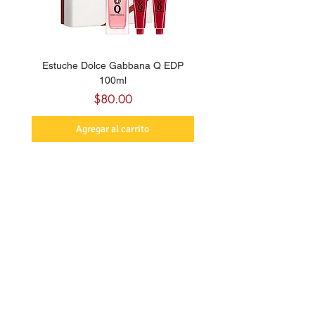
Estuche Dolce Gabbana Q EDP
Billie Eilish Your Turn E
100ml
Precio
$80.00
Agregar al carrito