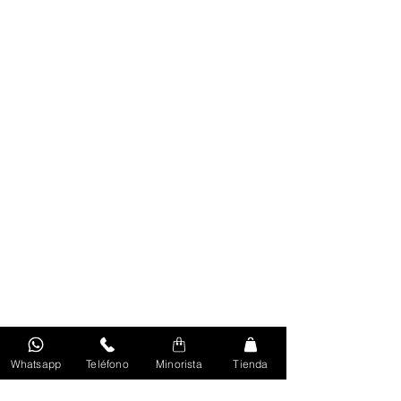
Whatsapp
Teléfono
Minorista
Tienda
Volver Al Inicio