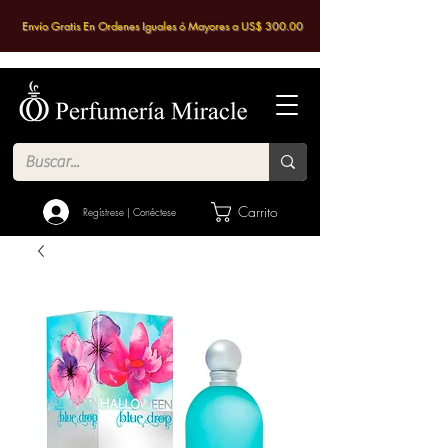
Envío Gratis En Ordenes Iguales ó Mayores a US$ 300.00
Carrito
Regístrese | Conéctese