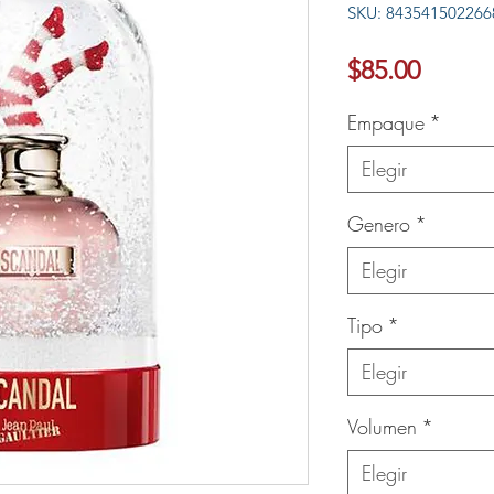
SKU: 843541502266
Ver más
Precio
$85.00
Empaque
*
Elegir
Genero
*
Elegir
Tipo
*
Elegir
Volumen
*
Elegir