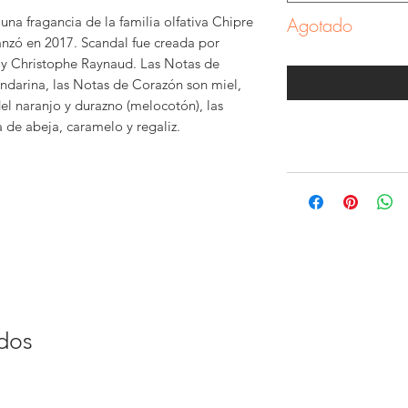
una fragancia de la familia olfativa Chipre
Agotado
lanzó en 2017. Scandal fue creada por
 y Christophe Raynaud. Las Notas de
Notific
ndarina, las Notas de Corazón son miel,
del naranjo y durazno (melocotón), las
 de abeja, caramelo y regaliz.
ados