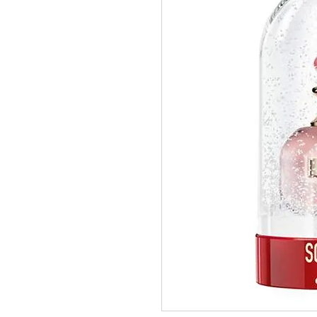
pedidos@perfumeriamiracle.com
Ver más