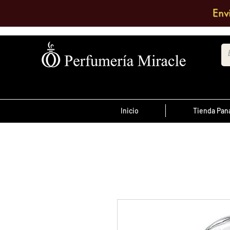
Env
Inicio
Tienda Pa
¡Advertencia!
El transporte es pagado por el clien
antes de las 12 del
ordenes realizada
día
, son enviadas el mismo día de lo co
se envían al día siguiente.
Debe comentar en el pedido a que su
quiere enviarlo o escribir