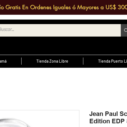
ío Gratis En Ordenes Iguales ó Mayores a US$ 30
namá
Tienda Zona Libre
Tienda Puerto L
¿Sabías Qué?
te
; Las
Sabias que puedes contactar a un
 medio
agente de ventas y solicitar una
ntrario
d
cotización?
Jean Paul S
Edition EDP
cursal
nos a