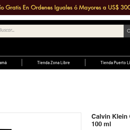
ío Gratis En Ordenes Iguales ó Mayores a US$ 30
namá
Tienda Zona Libre
Tienda Puerto L
¿Sabías Qué?
te
; Las
Sabias que puedes contactar a un
 medio
agente de ventas y solicitar una
ntrario
d
cotización?
Calvin Klein
100 ml
cursal
nos a