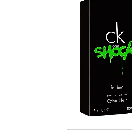
pedidos@perfumeriamiracle.com
Ver más