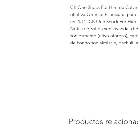
CK One Shock For Him de Calvin K
olfativa Oriental Especiada par
en 2011. CK One Shock For Him fu
Notas de Salida son lavanda, cl
son osmanto (olivo oloroso), ca
de Fondo son almizcle, pachulí,
Productos relacion