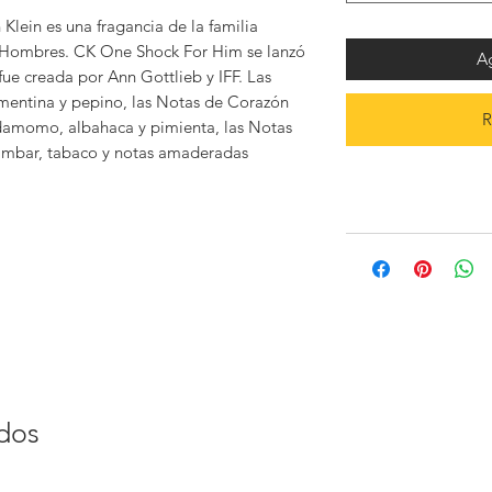
lein es una fragancia de la familia
a Hombres. CK One Shock For Him se lanzó
Ag
e creada por Ann Gottlieb y IFF. Las
ementina y pepino, las Notas de Corazón
R
rdamomo, albahaca y pimienta, las Notas
 ámbar, tabaco y notas amaderadas
ados