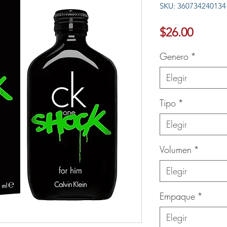
SKU: 360734240134
Ver más
Precio
$26.00
Genero
*
Elegir
Tipo
*
Elegir
Volumen
*
Elegir
Empaque
*
Elegir