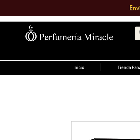
Env
Inicio
Tienda Pa
¡Advertencia!
El transporte es pagado por el clien
antes de las 12 del
ordenes realizada
día
, son enviadas el mismo día de lo co
se envían al día siguiente.
Debe comentar en el pedido a que su
quiere enviarlo o escribir