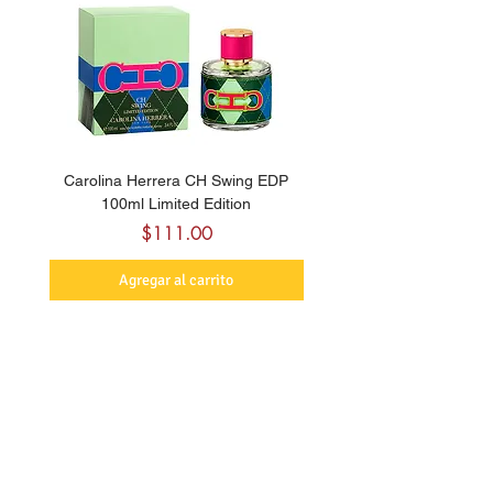
Carolina Herrera CH Swing EDP
Carolina Herrera La Bomb
100ml Limited Edition
Precio
$111.00
Agregar al carrito