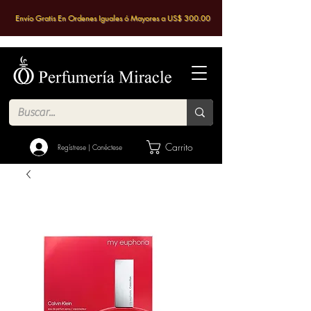
Envío Gratis En Ordenes Iguales ó Mayores a US$ 300.00
Carrito
Regístrese | Conéctese