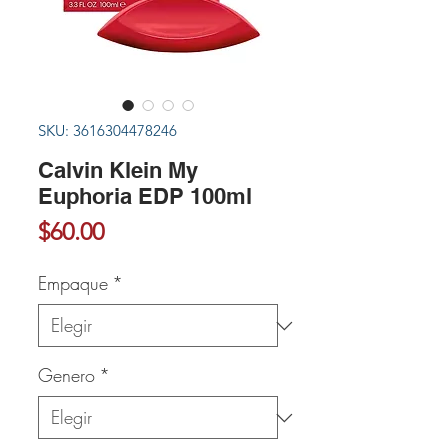
SKU: 3616304478246
Calvin Klein My
Euphoria EDP 100ml
Precio
$60.00
Empaque
*
Genero
*